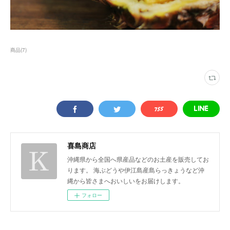
商品
(
7
)
喜島商店
沖縄県から全国へ県産品などのお土産を販売してお
ります。 海ぶどうや伊江島産島らっきょうなど沖
縄から皆さまへおいしいをお届けします。
フォロー