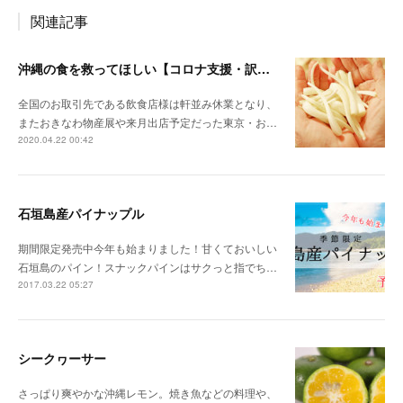
関連記事
沖縄の食を救ってほしい【コロナ支援・訳ありグループ価格】
全国のお取引先である飲食店様は軒並み休業となり、
またおきなわ物産展や来月出店予定だった東京・お…
2020.04.22 00:42
石垣島産パイナップル
期間限定発売中今年も始まりました！甘くておいしい
石垣島のパイン！スナックパインはサクっと指でち…
2017.03.22 05:27
シークヮーサー
さっぱり爽やかな沖縄レモン。焼き魚などの料理や、