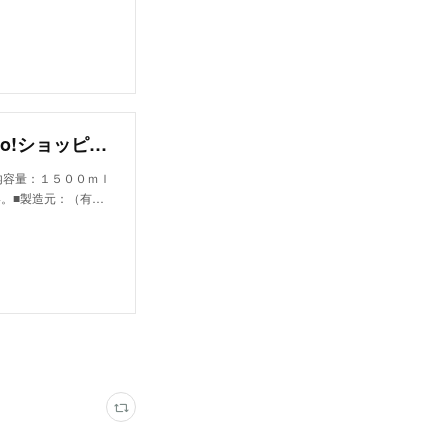
まるごとシークヮーサー 1.5Ｌ :喜島屋- Yahoo!ショッピング - Ｔポイントが貯まる！使える！ネット通販
内容量：１５００ｍｌ
。■製造元：（有…