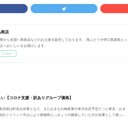
島商店
県から全国へ県産品などのお土産を販売しております。 海ぶどうや伊江島産島らっ
まへおいしいをお届けします。
フォロー
しい【コロナ支援・訳ありグループ価格】
食店様は軒並み休業となり、またおきなわ物産展や来月出店予定だった東京・おき
相次ぐイベント中止により新物島らっきょうの確保していた分が在庫として残っ…