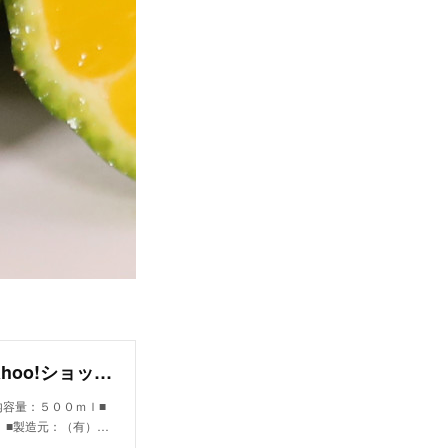
まるごとシークヮーサー 500ｍｌ :喜島屋- Yahoo!ショッピング - Ｔポイントが貯まる！使える！ネット通販
内容量：５００ｍｌ■
。■製造元：（有）…