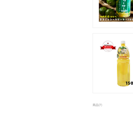
商品
(
7
)